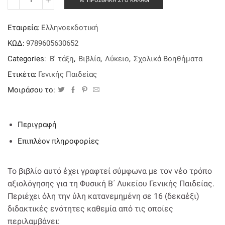
ΠΡΟΣΘΉΚΗ ΣΤΟ ΚΑΛΆΘΙ
Φυσική
Β'
Λυκείου
Εταιρεία:
Ελληνοεκδοτική
Γενικής
Παιδείας
ΚΩΔ:
9789605630652
(Κοσμόπουλος)
Categories:
Β' τάξη
,
Βιβλία
,
Λύκειο
,
Σχολικά Βοηθήματα
ποσότητα
Ετικέτα:
Γενικής Παιδείας
Μοιράσου το:
Περιγραφή
Επιπλέον πληροφορίες
Το βιβλίο αυτό έχει γραφτεί σύμφωνα με τον νέο τρόπο
αξιολόγησης για τη Φυσική Β΄ Λυκείου Γενικής Παιδείας.
Περιέχει όλη την ύλη κατανεμημένη σε 16 (δεκαέξι)
διδακτικές ενότητες καθεμία από τις οποίες
περιλαμβάνει: