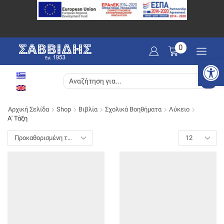
0
Ανοίξτε
SEARCH
INPUT
Αρχική Σελίδα
Shop
Βιβλία
Σχολικά Βοηθήματα
Λύκειο
Α' Τάξη