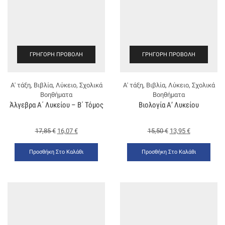
ΓΡΉΓΟΡΗ ΠΡΟΒΟΛΉ
ΓΡΉΓΟΡΗ ΠΡΟΒΟΛΉ
Α' τάξη
,
Βιβλία
,
Λύκειο
,
Σχολικά
Α' τάξη
,
Βιβλία
,
Λύκειο
,
Σχολικά
Βοηθήματα
Βοηθήματα
Άλγεβρα Α΄ Λυκείου – Β΄ Τόμος
Βιολογία Α’ Λυκείου
17,85
€
16,07
€
15,50
€
13,95
€
Προσθήκη Στο Καλάθι
Προσθήκη Στο Καλάθι