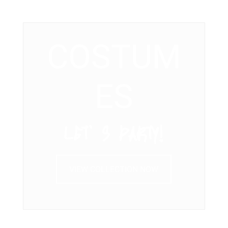
COSTUM
ES
LET’ S PARTY!
VIEW COLLECTION NOW