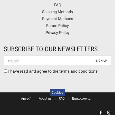
FAQ
Shipping Methods
Payment Methods
Return Policy
Privacy Policy
SUBSCRIBE TO OUR NEWSLETTERS
Newsletter
mail
Terms
I have read and agree to the terms and conditions
agreement
Cookies
Αρχική
About us
FAQ
Επικοινωνία
Faceb
In