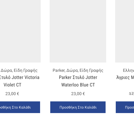
,
Δώρα
,
Είδη Γραφής
Parker
,
Δώρα
,
Είδη Γραφής
Ελλην
Στυλό Jotter Victoria
Parker Στυλό Jotter
Άγριες Μ
Violet CT
Waterloo Blue CT
23,00
€
23,00
€
17
σθήκη Στο Καλάθι
Προσθήκη Στο Καλάθι
Προσ