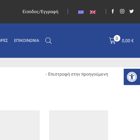
Είσοδος/Εγγραφή
0
0,00
€
ΟΡΈΣ
ΕΠΙΚΟΙΝΩΝΊΑ
Ανοίξτε
Επιστροφή στην προηγούμενη