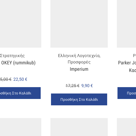
Στρατηγικής
Ελληνική Λογοτεχνία
,
P
Προσφορές
h OKEY (rummikub)
Parker Jo
Imperium
Κα
5,00
€
22,50
€
17,25
€
9,90
€
σθήκη Στο Καλάθι
Προσ
Προσθήκη Στο Καλάθι