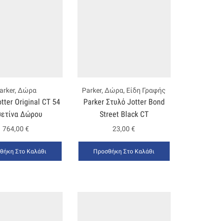
arker
,
Δώρα
Parker
,
Δώρα
,
Είδη Γραφής
tter Original CT 54
Parker Στυλό Jotter Bond
σετίνα Δώρου
Street Black CT
764,00
€
23,00
€
θήκη Στο Καλάθι
Προσθήκη Στο Καλάθι