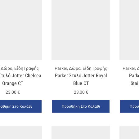
,
Δώρα
,
Είδη Γραφής
Parker
,
Δώρα
,
Είδη Γραφής
Parker
,
Στυλό Jotter Chelsea
Parker Στυλό Jotter Royal
Park
Orange CT
Blue CT
Stai
23,00
€
23,00
€
σθήκη Στο Καλάθι
Προσθήκη Στο Καλάθι
Προσ