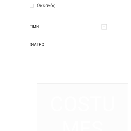
Ωκεανός
ΤΙΜΉ
ΦΊΛΤΡΟ
COSTU
MES