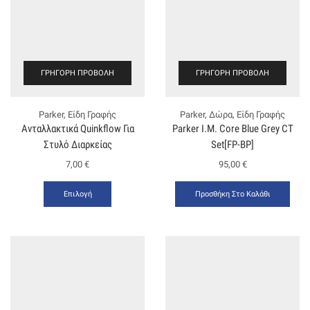
ΓΡΉΓΟΡΗ ΠΡΟΒΟΛΉ
ΓΡΉΓΟΡΗ ΠΡΟΒΟΛΉ
Parker
,
Είδη Γραφής
Parker
,
Δώρα
,
Είδη Γραφής
Ανταλλακτικά Quinkflow Για
Ρarker Ι.Μ. Core Blue Grey CT
Στυλό Διαρκείας
Set[FP-ΒΡ]
7,00
€
95,00
€
Επιλογή
Προσθήκη Στο Καλάθι