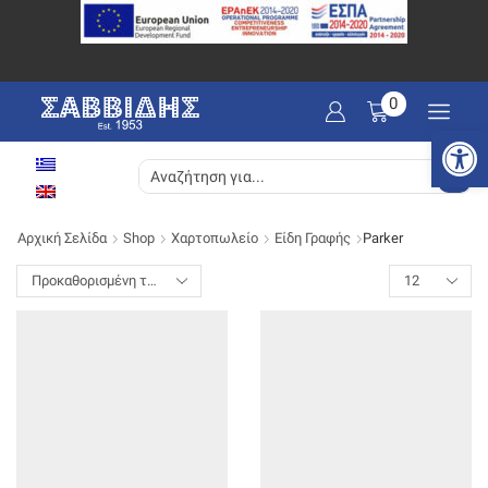
0
Ανοίξτε
SEARCH
INPUT
Αρχική Σελίδα
Shop
Χαρτοπωλείο
Είδη Γραφής
Parker