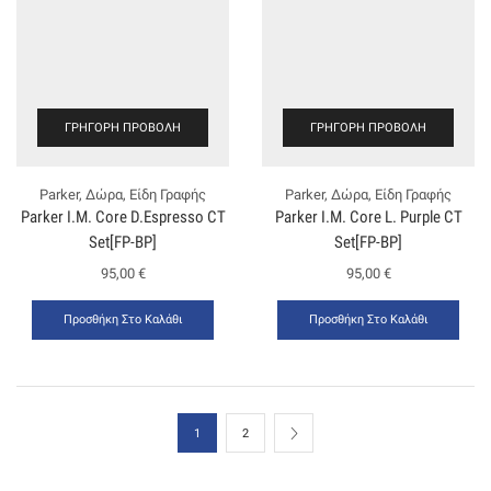
ΓΡΉΓΟΡΗ ΠΡΟΒΟΛΉ
ΓΡΉΓΟΡΗ ΠΡΟΒΟΛΉ
Parker
,
Δώρα
,
Είδη Γραφής
Parker
,
Δώρα
,
Είδη Γραφής
Ρarker Ι.Μ. Core D.Espresso CT
Ρarker Ι.Μ. Core L. Purple CT
Set[FP-ΒΡ]
Set[FP-BP]
95,00
€
95,00
€
Προσθήκη Στο Καλάθι
Προσθήκη Στο Καλάθι
1
2