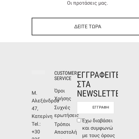
Οι προτάσεις μας.
ΔΕΙΤΕ ΤΩΡΑ
ΕΓΓΡΑΦΕΙΤΕ
CUSTOMER
SERVICE
ΣΤΑ
Όροι
NEWSLETTERS
Μ.
Χρήσης
Αλεξάνδρου
Newsletter
Συχνές
47,
mail
ερωτήσεις
Κατερίνη
Συμφωνία
Έχω διαβάσει
Tel.:
Τρόποι
όρων
και συμφωνώ
+30
Αποστολής
με τους όρους