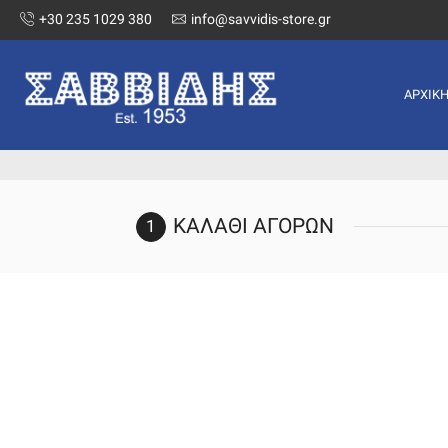
+30 235 1029 380
info@savvidis-store.gr
ΑΡΧΙΚ
ΚΑΛΆΘΙ ΑΓΟΡΏΝ