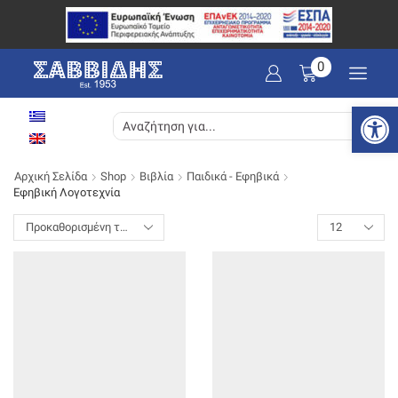
0
Ανοίξτε
SEARCH
INPUT
Αρχική Σελίδα
Shop
Βιβλία
Παιδικά - Εφηβικά
Εφηβική Λογοτεχνία