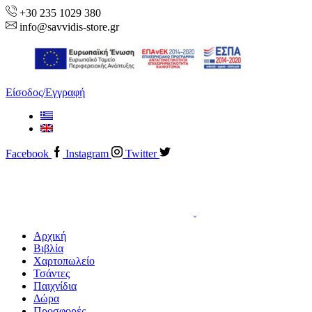
+30 235 1029 380
info@savvidis-store.gr
Είσοδος/Εγγραφή
Facebook
Instagram
Twitter
Αρχική
Βιβλία
Χαρτοπωλείο
Τσάντες
Παιχνίδια
Δώρα
Προσφορές