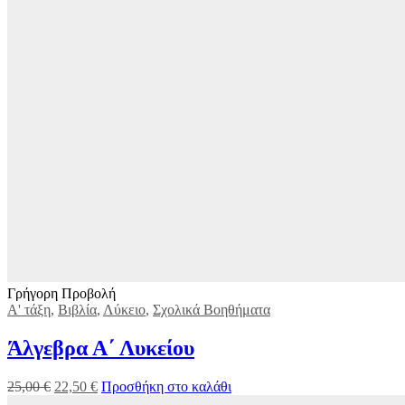
Γρήγορη Προβολή
Α' τάξη
,
Βιβλία
,
Λύκειο
,
Σχολικά Βοηθήματα
Άλγεβρα Α΄ Λυκείου
25,00
€
22,50
€
Προσθήκη στο καλάθι