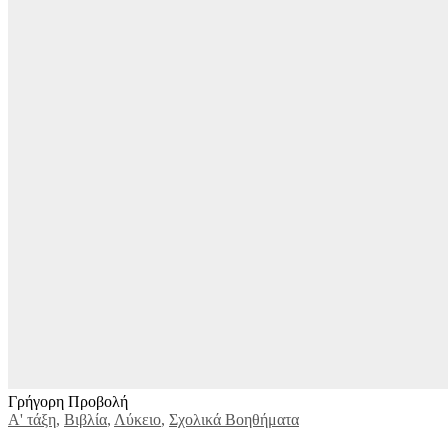
Γρήγορη Προβολή
Α' τάξη
,
Βιβλία
,
Λύκειο
,
Σχολικά Βοηθήματα