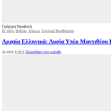
Γρήγορη Προβολή
Β' τάξη
,
Βιβλία
,
Λύκειο
,
Σχολικά Βοηθήματα
Αρχαία Ελληνικά: Λυσία Υπέρ Μαντιθέου 
11,10
€
9,99
€
Προσθήκη στο καλάθι