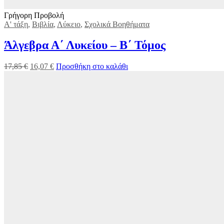
Γρήγορη Προβολή
Α' τάξη
,
Βιβλία
,
Λύκειο
,
Σχολικά Βοηθήματα
Άλγεβρα Α΄ Λυκείου – Β΄ Τόμος
17,85
€
16,07
€
Προσθήκη στο καλάθι