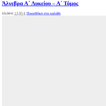
Άλγεβρα Α΄ Λυκείου – Α΄ Τόμος
15,50
€
13,95
€
Προσθήκη στο καλάθι