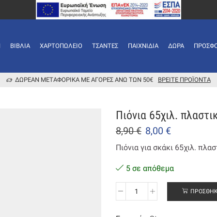
Ή
ΒΙΒΛΊΑ
ΧΑΡΤΟΠΩΛΕΊΟ
ΤΣΆΝΤΕΣ
ΠΑΙΧΝΊΔΙΑ
ΔΏΡΑ
ΠΡΟΣΦ
ΔΩΡΕΆΝ ΜΕΤΑΦΟΡΙΚΆ ΜΕ ΑΓΟΡΈΣ ΆΝΩ ΤΩΝ 50€
ΒΡΕΊΤΕ ΠΡΟΪΌΝΤΑ
Πιόνια 65χιλ. πλαστι
8,90
€
8,00
€
Πιόνια για σκάκι 65χιλ. πλασ
5 σε απόθεμα
ΠΡΟΣΘΉΚ
Πιόνια
65χιλ.
πλαστικά