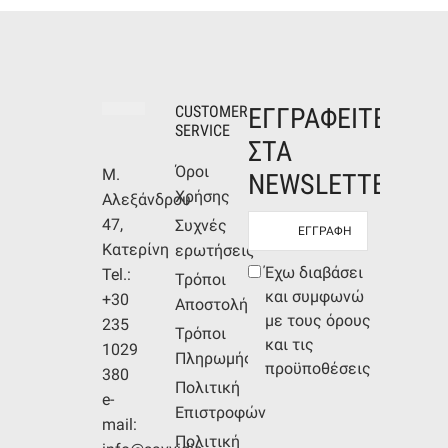
CUSTOMER
ΕΓΓΡΑΦΕΙΤΕ
SERVICE
ΣΤΑ
Όροι
Μ.
NEWSLETTERS
Χρήσης
Αλεξάνδρου
Newsletter
47,
Συχνές
mail
Κατερίνη
ερωτήσεις
Συμφωνία
Έχω διαβάσει
Tel.:
Τρόποι
όρων
και συμφωνώ
+30
Αποστολής
με τους όρους
235
Τρόποι
και τις
1029
Πληρωμής
προϋποθέσεις
380
Πολιτική
e-
Επιστροφών
mail:
Πολιτική