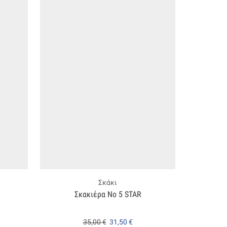
Σκάκι
Σκακιέρα Νο 5 STAR
Σκακιέρ
35,00
€
31,50
€