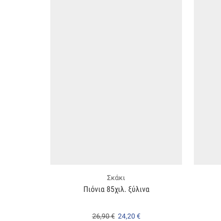
Σκάκι
Πιόνια 85χιλ. ξύλινα
26,90
€
24,20
€