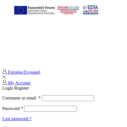
Είσοδος/Εγγραφή
My Account
Login
Register
Username or email
*
Password
*
Lost password ?