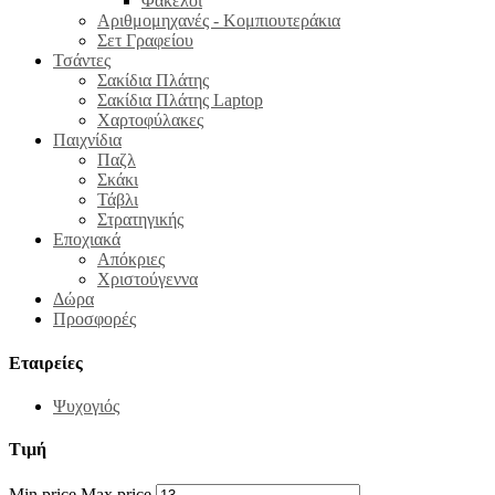
Φάκελοι
Αριθμομηχανές - Κομπιουτεράκια
Σετ Γραφείου
Τσάντες
Σακίδια Πλάτης
Σακίδια Πλάτης Laptop
Χαρτοφύλακες
Παιχνίδια
Παζλ
Σκάκι
Τάβλι
Στρατηγικής
Εποχιακά
Απόκριες
Χριστούγεννα
Δώρα
Προσφορές
Εταιρείες
Ψυχογιός
Τιμή
Min price
Max price