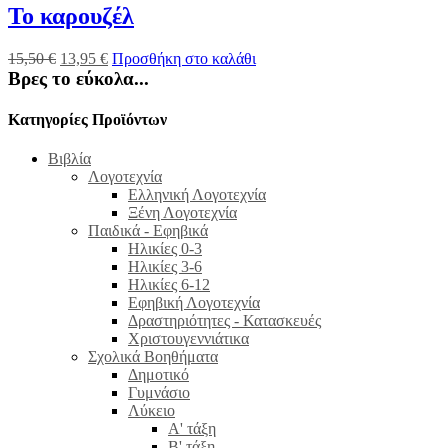
Το καρουζέλ
15,50
€
13,95
€
Προσθήκη στο καλάθι
Βρες το εύκολα...
Κατηγορίες Προϊόντων
Βιβλία
Λογοτεχνία
Ελληνική Λογοτεχνία
Ξένη Λογοτεχνία
Παιδικά - Εφηβικά
Ηλικίες 0-3
Ηλικίες 3-6
Ηλικίες 6-12
Εφηβική Λογοτεχνία
Δραστηριότητες - Κατασκευές
Χριστουγεννιάτικα
Σχολικά Βοηθήματα
Δημοτικό
Γυμνάσιο
Λύκειο
Α' τάξη
Β' τάξη