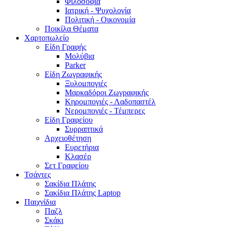
Φιλοσοφία
Ιατρική - Ψυχολογία
Πολιτική - Οικονομία
Ποικίλα Θέματα
Χαρτοπωλείο
Είδη Γραφής
Μολύβια
Parker
Είδη Ζωγραφικής
Ξυλομπογιές
Μαρκαδόροι Ζωγραφικής
Κηρομπογιές - Λαδοπαστέλ
Νερομπογιές - Τέμπερες
Είδη Γραφείου
Συρραπτικά
Αρχειοθέτηση
Ευρετήρια
Κλασέρ
Σετ Γραφείου
Τσάντες
Σακίδια Πλάτης
Σακίδια Πλάτης Laptop
Παιχνίδια
Παζλ
Σκάκι