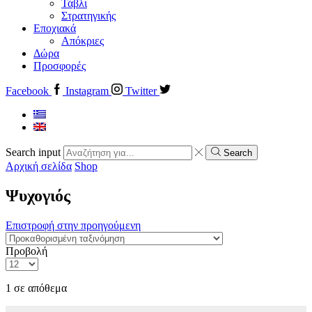
Τάβλι
Στρατηγικής
Εποχιακά
Απόκριες
Δώρα
Προσφορές
Facebook
Instagram
Twitter
Search input
Search
Αρχική σελίδα
Shop
Ψυχογιός
Επιστροφή στην προηγούμενη
Προβολή
1 σε απόθεμα