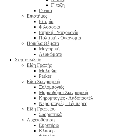
Γ' τάξη
Γενικά
Επιστήμες
Ιστορία
Φιλοσοφία
Ιατρική - Ψυχολογία
Πολιτική - Οικονομία
Ποικίλα Θέματα
Μαγειρική
Λευκώματα
Χαρτοπωλείο
Είδη Γραφής
Μολύβια
Parker
Είδη Ζωγραφικής
Ξυλομπογιές
Μαρκαδόροι Ζωγραφικής
Κηρομπογιές - Λαδοπαστέλ
Νερομπογιές - Τέμπερες
Είδη Γραφείου
Συρραπτικά
Αρχειοθέτηση
Ευρετήρια
Κλασέρ