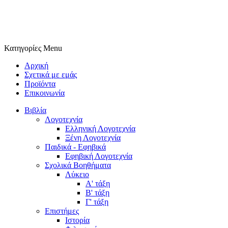
Κατηγορίες
Menu
Αρχική
Σχετικά με εμάς
Προϊόντα
Επικοινωνία
Βιβλία
Λογοτεχνία
Ελληνική Λογοτεχνία
Ξένη Λογοτεχνία
Παιδικά - Εφηβικά
Εφηβική Λογοτεχνία
Σχολικά Βοηθήματα
Λύκειο
Α' τάξη
Β' τάξη
Γ' τάξη
Επιστήμες
Ιστορία