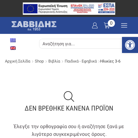
0
Ανοίξτε
SEARCH
INPUT
Αρχική Σελίδα
Shop
Βιβλία
Παιδικά - Εφηβικά
Ηλικίες 3-6
ΔΕΝ ΒΡΈΘΗΚΕ ΚΑΝΈΝΑ ΠΡΟΪΌΝ
Έλεγξε την ορθογραφία σου ή αναζήτησε ξανά με
λιγότερο συγκεκριμένους όρους.