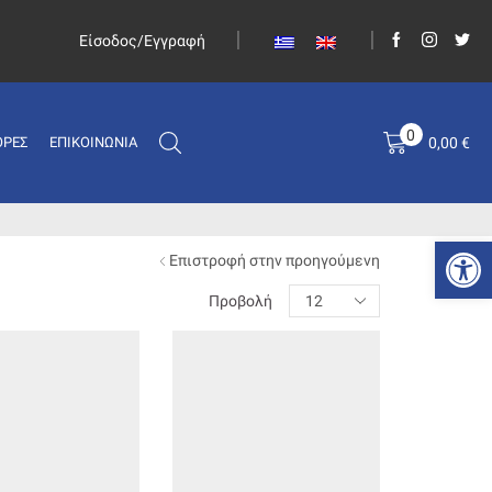
Είσοδος/Εγγραφή
0
0,00
€
ΟΡΈΣ
ΕΠΙΚΟΙΝΩΝΊΑ
Ανοίξτε
Επιστροφή στην προηγούμενη
Προβολή