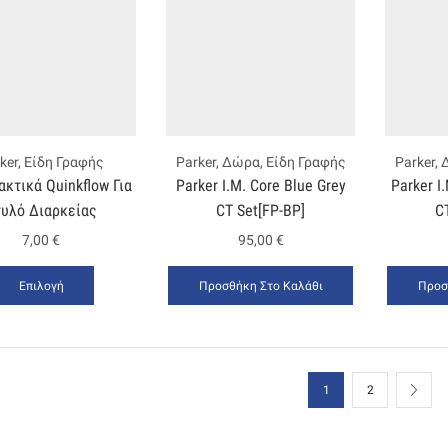
ker
,
Είδη Γραφής
Parker
,
Δώρα
,
Είδη Γραφής
Parker
,
κτικά Quinkflow Για
Ρarker Ι.Μ. Core Blue Grey
Ρarker Ι
τυλό Διαρκείας
CT Set[FP-ΒΡ]
C
7,00
€
95,00
€
Επιλογή
Προσθήκη Στο Καλάθι
Προσ
1
2