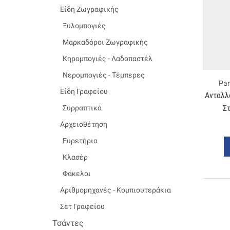
Είδη Ζωγραφικής
Ξυλομπογιές
Μαρκαδόροι Ζωγραφικής
Κηρομπογιές - Λαδοπαστέλ
Νερομπογιές - Τέμπερες
Par
Είδη Γραφείου
Ανταλλα
Σ
Συρραπτικά
Αρχειοθέτηση
Ευρετήρια
Κλασέρ
Φάκελοι
Αριθμομηχανές - Κομπιουτεράκια
Σετ Γραφείου
Τσάντες