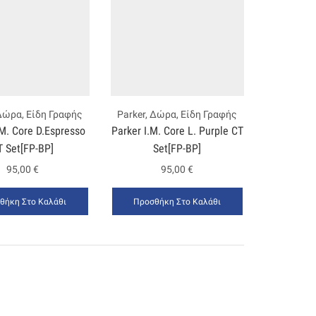
Δώρα
,
Είδη Γραφής
Parker
,
Δώρα
,
Είδη Γραφής
.Μ. Core D.Espresso
Ρarker Ι.Μ. Core L. Purple CT
T Set[FP-ΒΡ]
Set[FP-BP]
95,00
€
95,00
€
θήκη Στο Καλάθι
Προσθήκη Στο Καλάθι