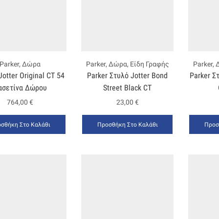
Parker
,
Δώρα
Parker
,
Δώρα
,
Είδη Γραφής
Parker
,
Jotter Original CT 54
Parker Στυλό Jotter Bond
Parker Σ
ασετίνα Δώρου
Street Black CT
764,00
€
23,00
€
σθήκη Στο Καλάθι
Προσθήκη Στο Καλάθι
Προσ