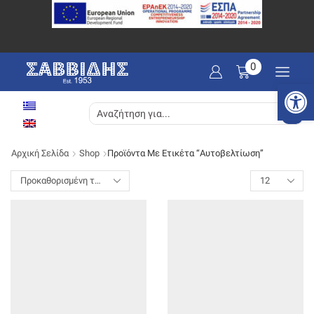
0
Ανοίξτε
SEARCH
INPUT
Αρχική Σελίδα
Shop
Προϊόντα Με Ετικέτα “Αυτοβελτίωση”