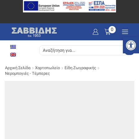
0
Ανοίξτε
SEARCH
INPUT
Αρχική Σελίδα
Χαρτοπωλείο
Είδη Ζωγραφικής
Νερομπογιές - Τέμπερες