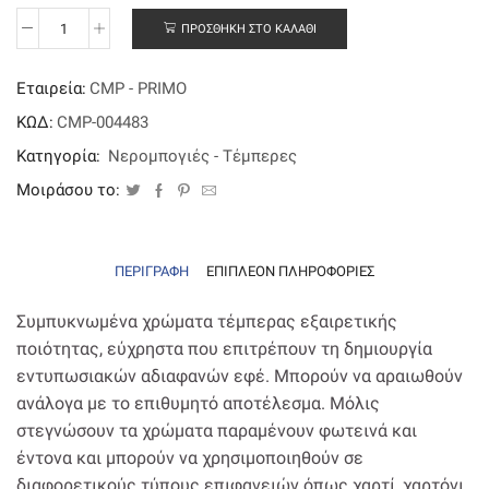
ΠΡΟΣΘΉΚΗ ΣΤΟ ΚΑΛΆΘΙ
Τέμπερες
Primo
(12
Εταιρεία:
CMP - PRIMO
χρωμάτων
/
ΚΩΔ:
CMP-004483
12
Κατηγορία:
Νερομπογιές - Τέμπερες
ml)
ποσότητα
Μοιράσου το:
ΠΕΡΙΓΡΑΦΉ
ΕΠΙΠΛΈΟΝ ΠΛΗΡΟΦΟΡΊΕΣ
Συμπυκνωμένα χρώματα τέμπερας εξαιρετικής
ποιότητας, εύχρηστα που επιτρέπουν τη δημιουργία
εντυπωσιακών αδιαφανών εφέ. Μπορούν να αραιωθούν
ανάλογα με το επιθυμητό αποτέλεσμα. Μόλις
στεγνώσουν τα χρώματα παραμένουν φωτεινά και
έντονα και μπορούν να χρησιμοποιηθούν σε
διαφορετικούς τύπους επιφανειών όπως χαρτί, χαρτόνι,