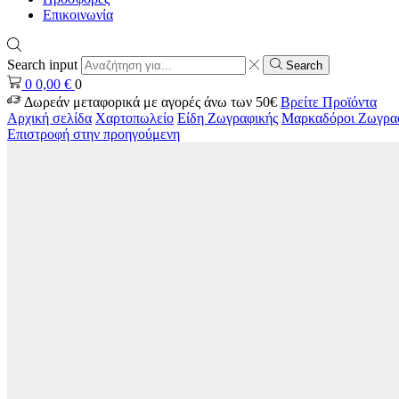
Επικοινωνία
Search input
Search
0
0,00
€
0
Δωρεάν μεταφορικά με αγορές άνω των 50€
Βρείτε Προϊόντα
Αρχική σελίδα
Χαρτοπωλείο
Είδη Ζωγραφικής
Μαρκαδόροι Ζωγρα
Επιστροφή στην προηγούμενη