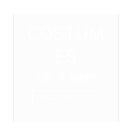
COSTUM
ES
LET’ S PARTY!
VIEW COLLECTION NOW