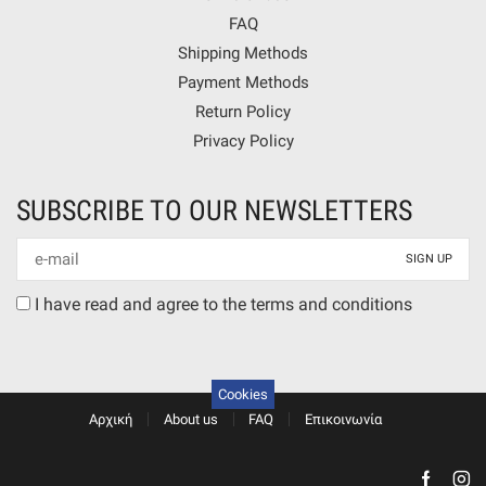
FAQ
Shipping Methods
Payment Methods
Return Policy
Privacy Policy
SUBSCRIBE TO OUR NEWSLETTERS
Newsletter
mail
Terms
I have read and agree to the terms and conditions
agreement
Cookies
Αρχική
About us
FAQ
Επικοινωνία
Faceb
In