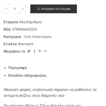
ΠΡΟΣΘΉΚΗ ΣΤΟ ΚΑΛΆΘΙ
Αργότερα
ποσότητα
Εταιρεία:
Κλειδάριθμος
ΚΩΔ:
9789606452253
Κατηγορία:
Ξένη Λογοτεχνία
Ετικέτα:
Φαντασία
Μοιράσου το:
Περιγραφή
Επιπλέον πληροφορίες
Μερικές φορές, ενηλικίωση σημαίνει να μαθαίνεις να
αντιμετωπίζεις τους δαίμονές σου.
Το μόνο που θέλει ο Τζέιμι Κόνκλιν είναι μια