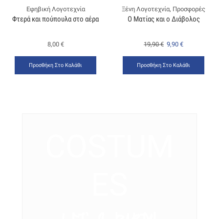
Εφηβική Λογοτεχνία
Ξένη Λογοτεχνία
,
Προσφορές
Φτερά και πούπουλα στο αέρα
Ο Ματίας και ο Διάβολος
8,00
€
19,90
€
9,90
€
Προσθήκη Στο Καλάθι
Προσθήκη Στο Καλάθι
COSTUM
ES
LET’ S PARTY!