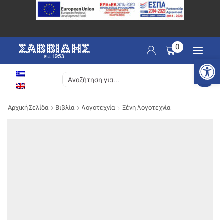
0
Ανοίξτε
SEARCH
INPUT
Αρχική Σελίδα
Βιβλία
Λογοτεχνία
Ξένη Λογοτεχνία