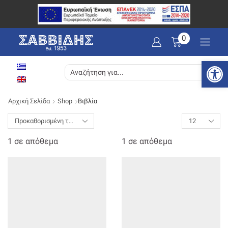
0
Ανοίξτε
SEARCH
INPUT
Αρχική Σελίδα
Shop
Βιβλία
1 σε απόθεμα
1 σε απόθεμα