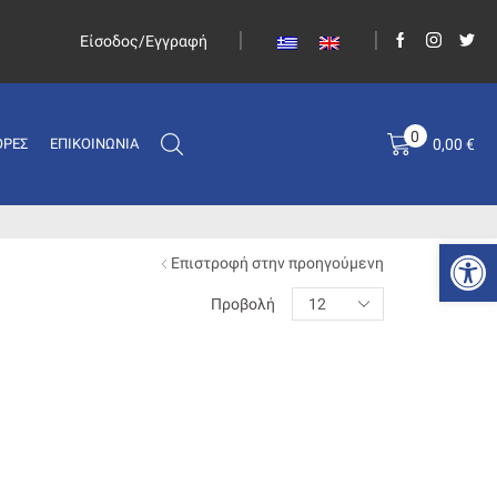
Είσοδος/Εγγραφή
0
0,00
€
ΟΡΈΣ
ΕΠΙΚΟΙΝΩΝΊΑ
Ανοίξτε
Επιστροφή στην προηγούμενη
Προβολή