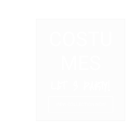
COSTU
MES
LET’ S PARTY!
VIEW COLLECTION NOW