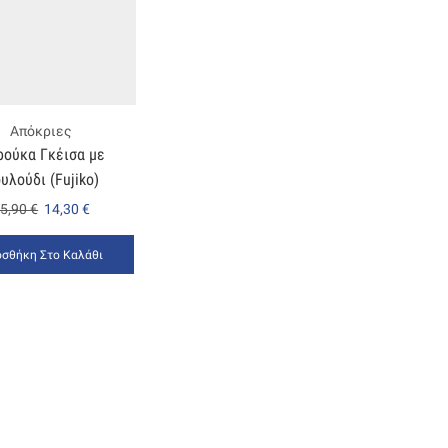
Απόκριες
ρούκα Γκέισα με
υλούδι (Fujiko)
5,90
€
14,30
€
σθήκη Στο Καλάθι