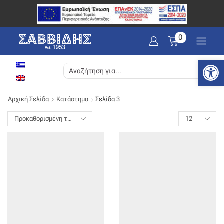
0
Ανοίξτε
SEARCH
INPUT
Αρχική Σελίδα
Κατάστημα
Σελίδα 3