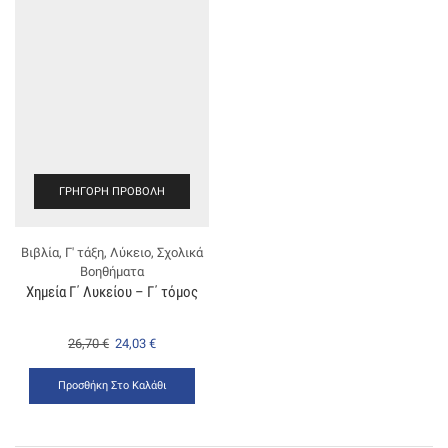
ΓΡΉΓΟΡΗ ΠΡΟΒΟΛΉ
Βιβλία
,
Γ' τάξη
,
Λύκειο
,
Σχολικά
Βοηθήματα
Χημεία Γ΄ Λυκείου – Γ΄ τόμος
26,70
€
24,03
€
Προσθήκη Στο Καλάθι