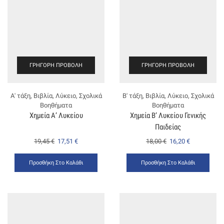
ΓΡΉΓΟΡΗ ΠΡΟΒΟΛΉ
ΓΡΉΓΟΡΗ ΠΡΟΒΟΛΉ
Α' τάξη
,
Βιβλία
,
Λύκειο
,
Σχολικά
Β' τάξη
,
Βιβλία
,
Λύκειο
,
Σχολικά
Βοηθήματα
Βοηθήματα
Χημεία Α’ Λυκείου
Χημεία Β’ Λυκείου Γενικής
Παιδείας
19,45
€
17,51
€
18,00
€
16,20
€
Προσθήκη Στο Καλάθι
Προσθήκη Στο Καλάθι