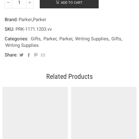
ADD TO CART
Parker
Jotter
Victoria
Brand:
Parker
,
Parker
Violet
CT[BP]
SKU:
PRK-1171.1203.vv
quantity
Categories:
Gifts
,
Parker
,
Parker
,
Writing Supplies
,
Gifts
,
Writing Supplies
Share:
Related Products