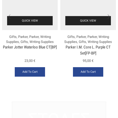
QUICK VIEW
QUICK VIEW
Gifts
,
Parker
,
Parker
,
Writing
Gifts
,
Parker
,
Parker
,
Writing
Supplies
,
Gifts
,
Writing Supplies
Supplies
,
Gifts
,
Writing Supplies
Parker Jotter Waterloo Blue CT[BP]
Ρarker Ι.Μ. Core L. Purple CT
Set[FP-BP]
23,00
€
95,00
€
Add To Cart
Add To Cart