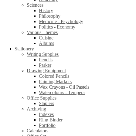
Sciences
History
Philosophy
Medicine - Psychology
Politics - Economy
Various Themes
Cuisine
Albums
Stationery
Writing Supplies
Pencils
Parker
Drawing Equipment
Colored Pencils
Painting Markers
Wax Crayons - Oil Pastels
Watercolours - Tempera
Office Supplies
Staplers
Archiving
Indexes
Ring Binder
Portfolio
Calculators