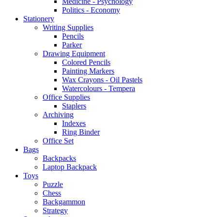
Medicine - Psychology
Politics - Economy
Stationery
Writing Supplies
Pencils
Parker
Drawing Equipment
Colored Pencils
Painting Markers
Wax Crayons - Oil Pastels
Watercolours - Tempera
Office Supplies
Staplers
Archiving
Indexes
Ring Binder
Office Set
Bags
Backpacks
Laptop Backpack
Toys
Puzzle
Chess
Backgammon
Strategy