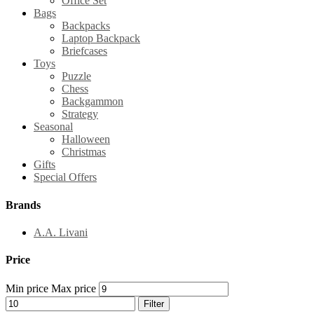
Office Set
Bags
Backpacks
Laptop Backpack
Briefcases
Toys
Puzzle
Chess
Backgammon
Strategy
Seasonal
Halloween
Christmas
Gifts
Special Offers
Brands
A.A. Livani
Price
Min price
Max price
Filter