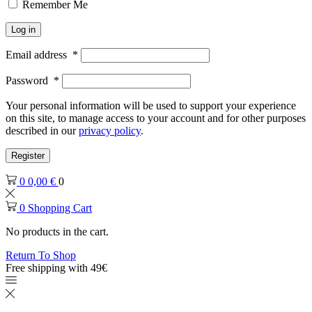
Remember Me
Log in
Email address
*
Password
*
Your personal information will be used to support your experience
on this site, to manage access to your account and for other purposes
described in our
privacy policy
.
Register
0
0,00
€
0
0
Shopping Cart
No products in the cart.
Return To Shop
Free shipping with 49€