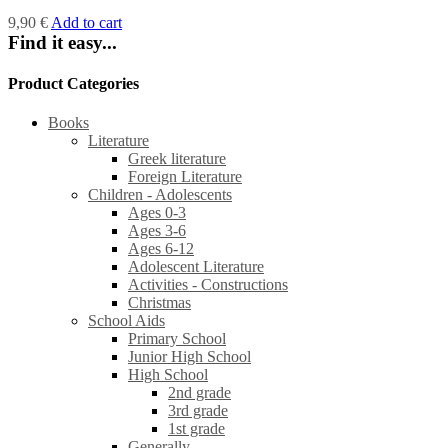
9,90
€
Add to cart
Find it easy...
Product Categories
Books
Literature
Greek literature
Foreign Literature
Children - Adolescents
Ages 0-3
Ages 3-6
Ages 6-12
Adolescent Literature
Activities - Constructions
Christmas
School Aids
Primary School
Junior High School
High School
2nd grade
3rd grade
1st grade
Generally