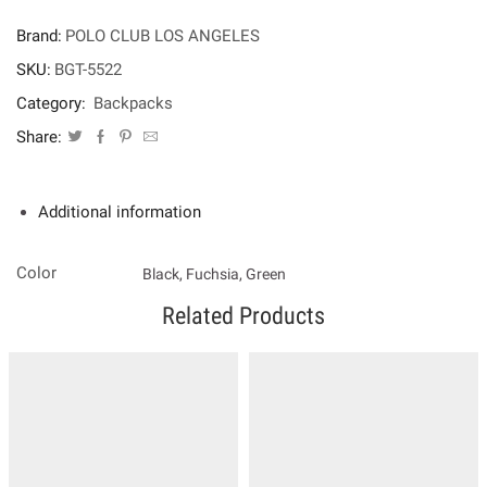
POLO
CLUB
Brand:
POLO CLUB LOS ANGELES
LOS
ANGELES
SKU:
BGT-5522
quantity
Category:
Backpacks
Share:
Additional information
Color
Black, Fuchsia, Green
Related Products