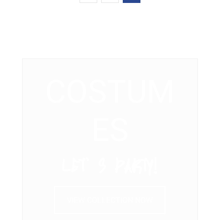
COSTUM
ES
LET’ S PARTY!
VIEW COLLECTION NOW