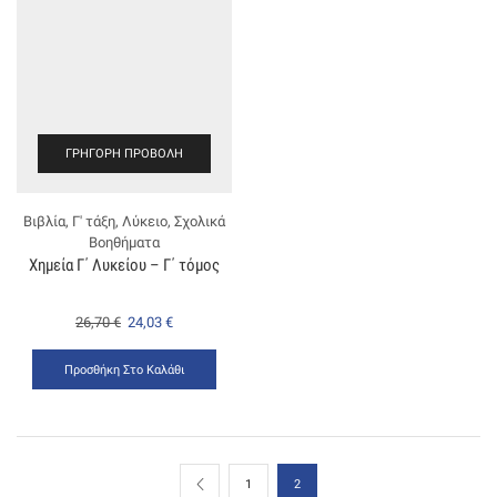
ΓΡΉΓΟΡΗ ΠΡΟΒΟΛΉ
Βιβλία
,
Γ' τάξη
,
Λύκειο
,
Σχολικά
Βοηθήματα
Χημεία Γ΄ Λυκείου – Γ΄ τόμος
26,70
€
24,03
€
Προσθήκη Στο Καλάθι
1
2