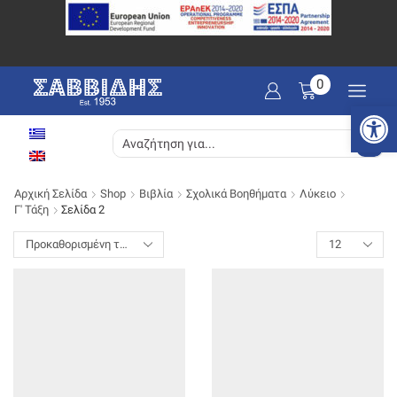
0
Ανοίξτε
SEARCH
INPUT
Αρχική Σελίδα
Shop
Βιβλία
Σχολικά Βοηθήματα
Λύκειο
Γ' Τάξη
Σελίδα 2