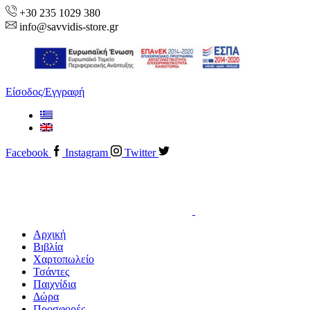
+30 235 1029 380
info@savvidis-store.gr
Είσοδος/Εγγραφή
Facebook
Instagram
Twitter
Αρχική
Βιβλία
Χαρτοπωλείο
Τσάντες
Παιχνίδια
Δώρα
Προσφορές