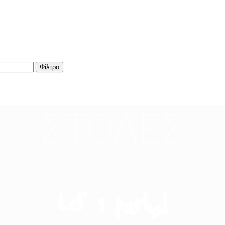
Φίλτρο
ΣΤΟΛΕΣ
Let’ s party!