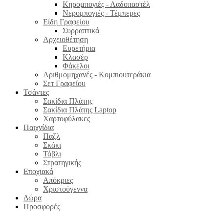
Κηρομπογιές - Λαδοπαστέλ
Νερομπογιές - Τέμπερες
Είδη Γραφείου
Συρραπτικά
Αρχειοθέτηση
Ευρετήρια
Κλασέρ
Φάκελοι
Αριθμομηχανές - Κομπιουτεράκια
Σετ Γραφείου
Τσάντες
Σακίδια Πλάτης
Σακίδια Πλάτης Laptop
Χαρτοφύλακες
Παιχνίδια
Παζλ
Σκάκι
Τάβλι
Στρατηγικής
Εποχιακά
Απόκριες
Χριστούγεννα
Δώρα
Προσφορές