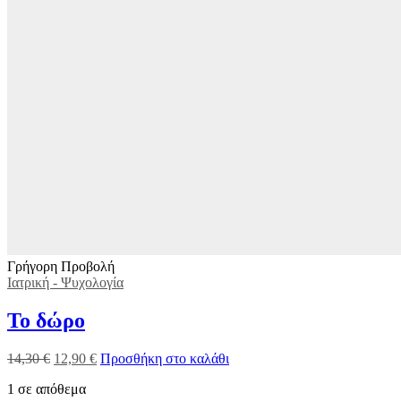
Γρήγορη Προβολή
Ιατρική - Ψυχολογία
Το δώρο
14,30
€
12,90
€
Προσθήκη στο καλάθι
1 σε απόθεμα