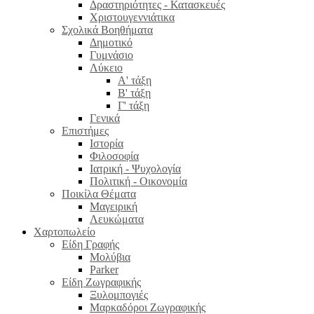
Δραστηριότητες - Κατασκευές
Χριστουγεννιάτικα
Σχολικά Βοηθήματα
Δημοτικό
Γυμνάσιο
Λύκειο
Α' τάξη
Β' τάξη
Γ' τάξη
Γενικά
Επιστήμες
Ιστορία
Φιλοσοφία
Ιατρική - Ψυχολογία
Πολιτική - Οικονομία
Ποικίλα Θέματα
Μαγειρική
Λευκώματα
Χαρτοπωλείο
Είδη Γραφής
Μολύβια
Parker
Είδη Ζωγραφικής
Ξυλομπογιές
Μαρκαδόροι Ζωγραφικής