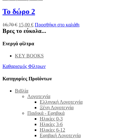
Το δώρο 2
16,70
€
15,00
€
Προσθήκη στο καλάθι
Βρες το εύκολα...
Ενεργά φίλτρα
KEY BOOKS
Καθαρισμός Φίλτρων
Κατηγορίες Προϊόντων
Βιβλία
Λογοτεχνία
Ελληνική Λογοτεχνία
Ξένη Λογοτεχνία
Παιδικά - Εφηβικά
Ηλικίες 0-3
Ηλικίες 3-6
Ηλικίες 6-12
Εφηβική Λογοτεχνία