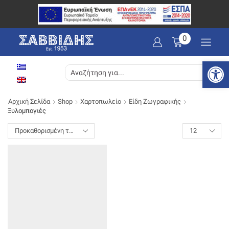
0
Ανοίξτε
SEARCH
INPUT
Αρχική Σελίδα
Shop
Χαρτοπωλείο
Είδη Ζωγραφικής
Ξυλομπογιές