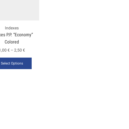
Indexes
xes P.P. “Economy”
Colored
1,00
€
–
2,50
€
Select Options