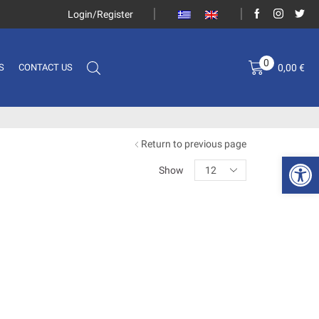
Login/Register
0
0,00
€
S
CONTACT US
Return to previous page
Open 
Show