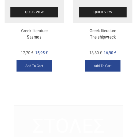
QUICK VIEW
QUICK VIEW
Greek literature
Greek literature
Sasmos
The shipwreck
17,70
€
15,95
€
18,80
€
16,90
€
Add To Cart
Add To Cart
ΣΤΟΛΕΣ